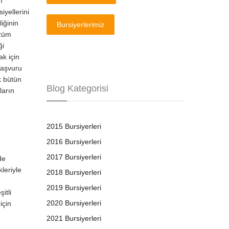
m
iyellerini
liğinin
Bursiyerlerimiz
özüm
ği
k için
başvuru
k bütün
Blog Kategorisi
ların
2015 Bursiyerleri
2016 Bursiyerleri
2017 Bursiyerleri
de
leriyle
2018 Bursiyerleri
2019 Bursiyerleri
itli
2020 Bursiyerleri
için
2021 Bursiyerleri