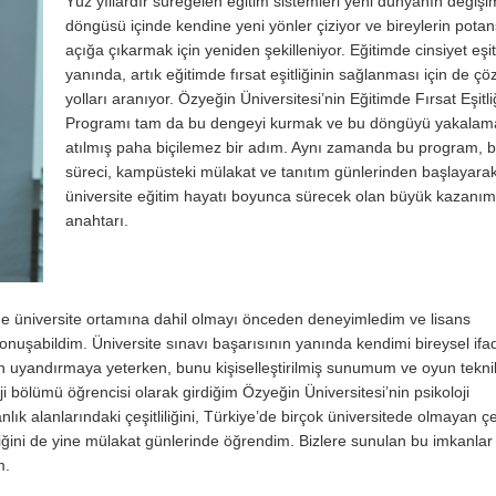
Yüz yıllardır süregelen eğitim sistemleri yeni dünyanın değişi
döngüsü içinde kendine yeni yönler çiziyor ve bireylerin potans
açığa çıkarmak için yeniden şekilleniyor. Eğitimde cinsiyet eşit
yanında, artık eğitimde fırsat eşitliğinin sağlanması için de ç
yolları aranıyor. Özyeğin Üniversitesi’nin Eğitimde Fırsat Eşitli
Programı tam da bu dengeyi kurmak ve bu döngüyü yakalama
atılmış paha biçilemez bir adım. Aynı zamanda bu program, 
süreci, kampüsteki mülakat ve tanıtım günlerinden başlayara
üniversite eğitim hayatı boyunca sürecek olan büyük kazanım
anahtarı.
e üniversite ortamına dahil olmayı önceden deneyimledim ve lisans
nuşabildim. Üniversite sınavı başarısının yanında kendimi bireysel ifa
n uyandırmaya yeterken, bunu kişiselleştirilmiş sunumum ve oyun teknik
bölümü öğrencisi olarak girdiğim Özyeğin Üniversitesi’nin psikoloji
alanlarındaki çeşitliliğini, Türkiye’de birçok üniversitede olmayan çeş
liğini de yine mülakat günlerinde öğrendim. Bizlere sunulan bu imkanlar 
m.