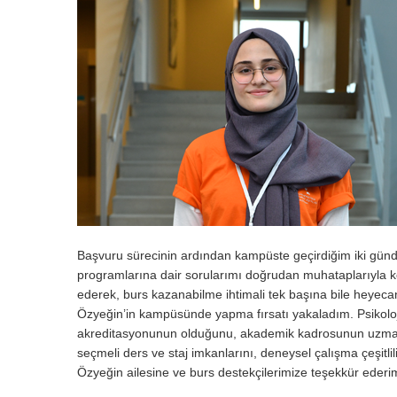
Başvuru sürecinin ardından kampüste geçirdiğim iki günd
programlarına dair sorularımı doğrudan muhataplarıyla ko
ederek, burs kazanabilme ihtimali tek başına bile heyeca
Özyeğin’in kampüsünde yapma fırsatı yakaladım. Psikoloji 
akreditasyonunun olduğunu, akademik kadrosunun uzmanlık 
seçmeli ders ve staj imkanlarını, deneysel çalışma çeşitli
Özyeğin ailesine ve burs destekçilerimize teşekkür ederi