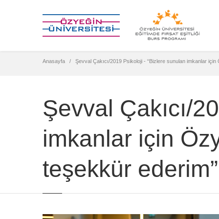
Anasayfa
Şevval Çakıcı/2019 Psikoloji - “Bizlere sunulan imkanlar için
Şevval Çakıcı/201
imkanlar için Özy
teşekkür ederim”