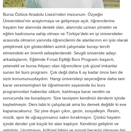
Bursa Özlüce Anadolu Lisesi’nden mezunum. Özyeğin
Üniversitesi’nin araştırmaya ve gelişmeye açık, öğrencilerine
hayatın her alanında destek olan, alanında uzman yönetim ve
eğitim kadrosuna sahip olması ve Türkiye’deki en iyi üniversiteler
arasında olmanın yanında öğrencilerini de alanlarının en iyisi olarak
yetiştirmek için gösterdikleri azimli çalışmalar burayı tercih
etmemdeki en önemli sebeplerdendir. Sevgili üniversite adayı
arkadaşlarım, Eğitimde Fırsat Eşitliği Burs Programı başarılı,
yetenekli ve bursa ihtiyacı olan öğrencilere çok güzel imkanlar
sunan bir burs programı. Çok değil daha 6 ay kadar önce ben de
sizin konumunuzdaydım. Hangi üniversiteyi seçeceğime daha tam
karar verememişken bir öğretmenim sayesinde bu burs
programından haberdar oldum, katılmaya karar verdim ve
sonucunda ise buradayım. Size tavsiyem kendinizi derslerin içinde
kaybetmeyin. Ders tabii ki çalışılacak ama bu demek değildir ki eve
kapanacaksınız. Siz yine dışarı çıkın, gezin, sosyalleşin. Resim,
müzik, spor ile uğraşıyorsanız sakın bırakmayın. Çünkü hayatın
içinde dersler çok küçük bir alan kaplıyor. Kendinizi geliştirin ve
yetiştirin. Unutmayın, kültürel bilgisi ve sosyal becerisi olmayan biri