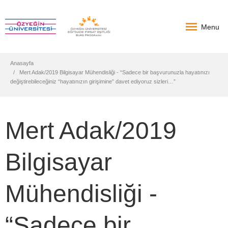
Menu
Anasayfa
Mert Adak/2019 Bilgisayar Mühendisliği - “Sadece bir başvurunuzla hayatınızı
değiştirebileceğiniz “hayatınızın girişimine” davet ediyoruz sizleri…”
Mert Adak/2019
Bilgisayar
Mühendisliği -
“Sadece bir