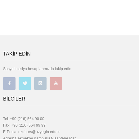
TAKIP EDIN
Sosyal medya hesaplarımızda takip edin
BILGILER
Tel: +90 (216) 564 90 00
Fax: +90 (216) 564 99 99
E-Posta:
ozuburs@ozyegin.edu.tr
Adres: Çekmeköy Kampüsü Nişantepe Mah.